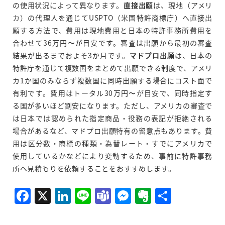
の使用状況によって異なります。
直接出願
は、現地（アメリ
カ）の代理人を通じてUSPTO（米国特許商標庁）へ直接出
願する方法で、費用は現地費用と日本の特許事務所費用を
合わせて36万円〜が目安です。審査は出願から最初の審査
結果が出るまでおよそ3か月です。
マドプロ出願
は、日本の
特許庁を通じて複数国をまとめて出願できる制度で、アメリ
カ1か国のみならず複数国に同時出願する場合にコスト面で
有利です。費用はトータル30万円〜が目安で、同時指定す
る国が多いほど割安になります。ただし、アメリカの審査で
は日本では認められた指定商品・役務の表記が拒絶される
場合があるなど、マドプロ出願特有の留意点もあります。費
用は区分数・商標の種類・為替レート・すでにアメリカで
使用しているかなどにより変動するため、事前に特許事務
所へ見積もりを依頼することをおすすめします。
F
X
Li
Li
T
M
E
共
a
n
n
e
e
v
有