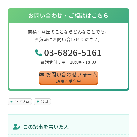
c
k
e
a
ss
er
e
e
m
e
n
お問い合わせ・ご相談はこちら
b
dI
s
n
ot
o
n
g
e
商標・意匠のことならどんなことでも、
o
er
お気軽にお問い合わせください。
k
03-6826-5161
電話受付：平日10:00～18:00
お問い合わせフォーム
24時間受付中
マドプロ
米国
この記事を書いた人