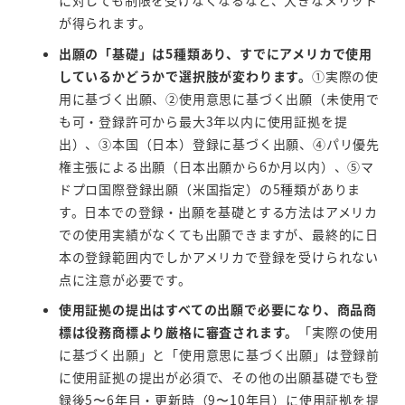
に対しても制限を受けなくなるなど、大きなメリット
が得られます。
出願の「基礎」は5種類あり、すでにアメリカで使用
しているかどうかで選択肢が変わります。
①実際の使
用に基づく出願、②使用意思に基づく出願（未使用で
も可・登録許可から最大3年以内に使用証拠を提
出）、③本国（日本）登録に基づく出願、④パリ優先
権主張による出願（日本出願から6か月以内）、⑤マ
ドプロ国際登録出願（米国指定）の5種類がありま
す。日本での登録・出願を基礎とする方法はアメリカ
での使用実績がなくても出願できますが、最終的に日
本の登録範囲内でしかアメリカで登録を受けられない
点に注意が必要です。
使用証拠の提出はすべての出願で必要になり、商品商
標は役務商標より厳格に審査されます。
「実際の使用
に基づく出願」と「使用意思に基づく出願」は登録前
に使用証拠の提出が必須で、その他の出願基礎でも登
録後5〜6年目・更新時（9〜10年目）に使用証拠を提