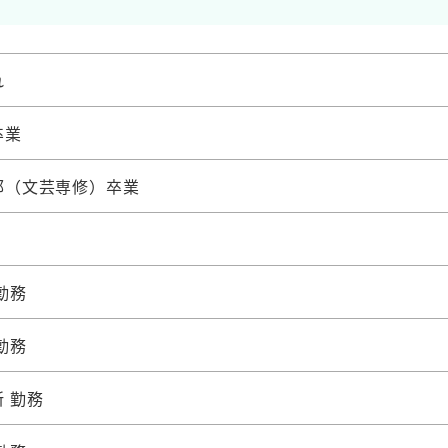
れ
卒業
部（文芸専修）卒業
勤務
勤務
 勤務