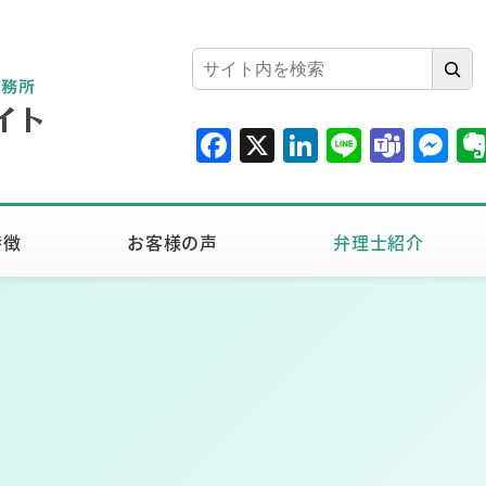
検
索
F
X
Li
Li
T
M
a
n
n
e
e
c
k
e
a
ss
e
e
m
e
特徴
お客様の声
弁理士紹介
b
dI
s
n
o
n
g
o
er
k