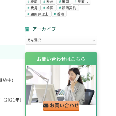
検索
欧州
米国
見直し
費用
韓国
顧問契約
顧問弁理士
香港
アーカイブ
ア
ー
カ
お問い合わせはこちら
イ
ブ
：継続中）
（2021年）
お問い合わせ