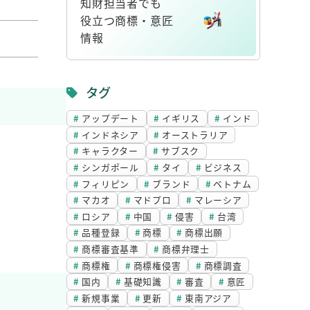
知財担当者でも
ク
役立つ商標・意匠
情報
リ
ン
タグ
ク
アップデート
イギリス
インド
インドネシア
オーストラリア
キャラクター
サブスク
シンガポール
タイ
ビジネス
フィリピン
ブランド
ベトナム
マカオ
マドプロ
マレーシア
ロシア
中国
侵害
台湾
品種登録
商標
商標出願
商標審査基準
商標弁理士
商標権
商標権侵害
商標調査
国内
基礎知識
審査
意匠
新規事業
更新
東南アジア