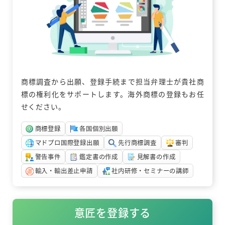
商標調査から出願、登録手続まで担当弁理士が貴社商
標の権利化をサポートします。海外商標の登録もお任
せください。
商標登録
各国個別出願
マドプロ国際登録出願
先行商標調査
審判
警告事件
鑑定書の作成
見解書の作成
輸入・輸出差止申請
社内研修・セミナーの講師
リ
ン
意匠を登録する
ク