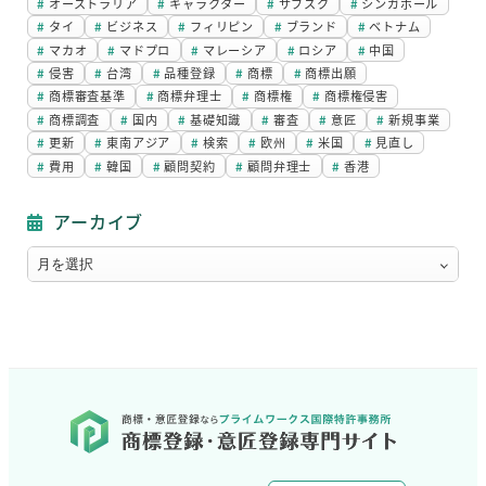
オーストラリア
キャラクター
サブスク
シンガポール
タイ
ビジネス
フィリピン
ブランド
ベトナム
マカオ
マドプロ
マレーシア
ロシア
中国
侵害
台湾
品種登録
商標
商標出願
商標審査基準
商標弁理士
商標権
商標権侵害
商標調査
国内
基礎知識
審査
意匠
新規事業
更新
東南アジア
検索
欧州
米国
見直し
費用
韓国
顧問契約
顧問弁理士
香港
アーカイブ
ア
ー
カ
イ
ブ