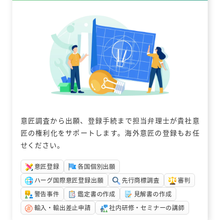
意匠調査から出願、登録手続まで担当弁理士が貴社意
匠の権利化をサポートします。海外意匠の登録もお任
せください。
意匠登録
各国個別出願
ハーグ国際意匠登録出願
先行商標調査
審判
警告事件
鑑定書の作成
見解書の作成
輸入・輸出差止申請
社内研修・セミナーの講師