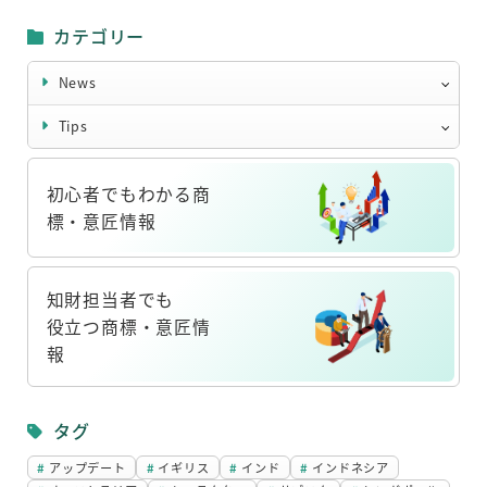
カテゴリー
News
Tips
初心者でもわかる商
標・意匠情報
リ
ン
知財担当者でも
ク
役立つ商標・意匠情
報
リ
ン
タグ
ク
アップデート
イギリス
インド
インドネシア