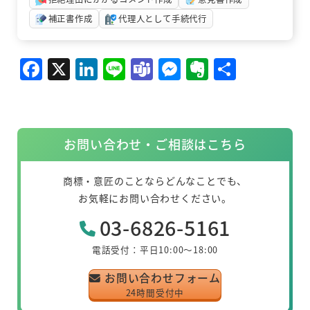
補正書作成
代理人として手続代行
リ
F
X
Li
Li
T
M
E
共
ン
ク
a
n
n
e
e
v
有
c
k
e
a
ss
er
e
e
m
e
n
お問い合わせ・ご相談はこちら
b
dI
s
n
ot
o
n
g
e
商標・意匠のことならどんなことでも、
o
er
お気軽にお問い合わせください。
k
03-6826-5161
電話受付：平日10:00～18:00
お問い合わせフォーム
24時間受付中