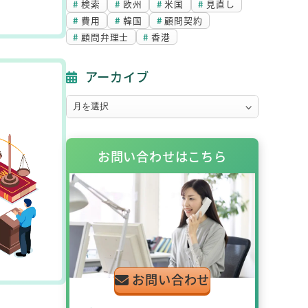
検索
欧州
米国
見直し
費用
韓国
顧問契約
顧問弁理士
香港
アーカイブ
ア
ー
カ
お問い合わせはこちら
イ
ブ
お問い合わせ