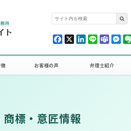
検
索
F
X
Li
Li
T
M
a
n
n
e
e
c
k
e
a
ss
e
e
m
e
特徴
お客様の声
弁理士紹介
b
dI
s
n
o
n
g
o
er
k
 商標・意匠情報