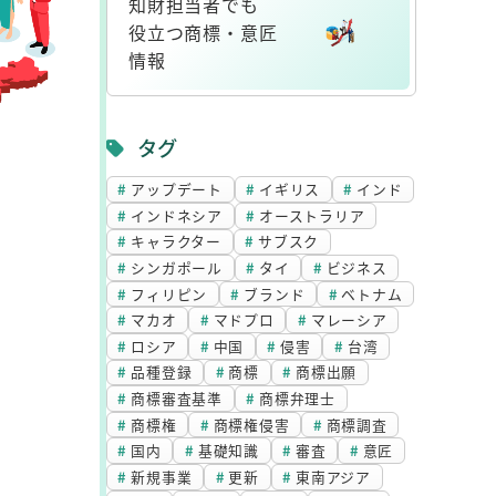
知財担当者でも
ク
役立つ商標・意匠
情報
リ
ン
タグ
ク
アップデート
イギリス
インド
インドネシア
オーストラリア
キャラクター
サブスク
シンガポール
タイ
ビジネス
フィリピン
ブランド
ベトナム
マカオ
マドプロ
マレーシア
ロシア
中国
侵害
台湾
品種登録
商標
商標出願
商標審査基準
商標弁理士
商標権
商標権侵害
商標調査
国内
基礎知識
審査
意匠
新規事業
更新
東南アジア