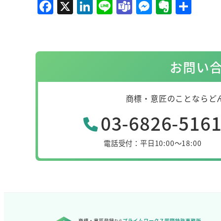
F
X
Li
Li
T
M
E
共
a
n
n
e
e
v
有
c
k
e
a
ss
er
e
e
m
e
n
お問い
b
dI
s
n
ot
o
n
g
e
o
er
商標・意匠のことならど
k
03-6826-516
電話受付：平日10:00～18:00