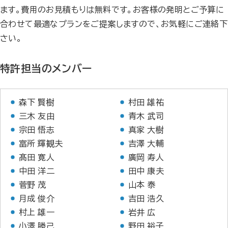
ます。費用のお見積もりは無料です。お客様の発明とご予算に
合わせて最適なプランをご提案しますので、お気軽にご連絡下
さい。
特許担当のメンバー
森下 賢樹
村田 雄祐
三木 友由
青木 武司
宗田 悟志
真家 大樹
富所 輝観夫
吉澤 大輔
髙田 寛人
廣岡 寿人
中田 洋二
田中 康夫
菅野 茂
山本 泰
月成 俊介
吉田 浩久
村上 雄一
岩井 広
小澤 勝己
野田 裕子