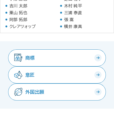
吉川 太郎
木村 純平
栗山 拓也
三浦 泰直
阿部 拓郎
張 嵩
クレアツォップ
横井 康真
商標
意匠
外国出願