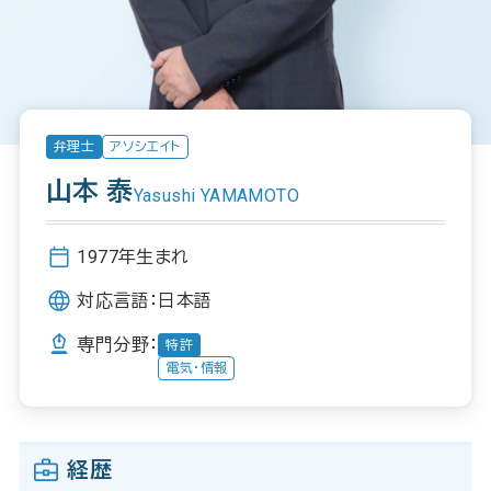
弁理士
アソシエイト
山本 泰
Yasushi YAMAMOTO
1977年生まれ
対応言語：
日本語
専門分野：
特許
電気・情報
経歴