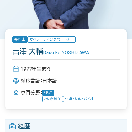
弁理士
オペレーティングパートナー
吉澤 大輔
Daisuke YOSHIZAWA
1977年生まれ
対応言語：
日本語
専門分野：
特許
機械・制御
化学・材料・バイオ
経歴