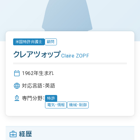
米国特許弁護士
顧問
クレアツォップ
Claire ZOPF
1962年生まれ
対応言語：
英語
専門分野：
特許
電気・情報
機械・制御
経歴