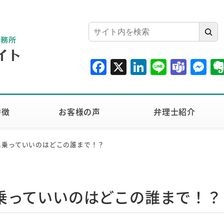
検
索
F
X
Li
Li
T
M
a
n
n
e
e
c
k
e
a
ss
e
e
m
e
特徴
お客様の声
弁理士紹介
b
dI
s
n
o
n
g
名乗っていいのはどこの誰まで！？
o
er
k
乗っていいのはどこの誰まで！？