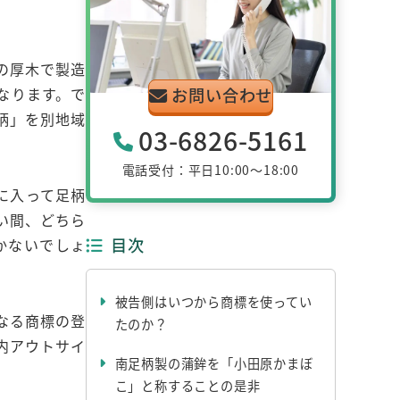
の厚木で製造
お問い合わせ
なります。で
柄」を別地域
03-6826-5161
電話受付：平日10:00～18:00
に入って足柄
い間、どちら
目次
かないでしょ
被告側はいつから商標を使ってい
なる商標の登
たのか？
内アウトサイ
南足柄製の蒲鉾を「小田原かまぼ
こ」と称することの是非