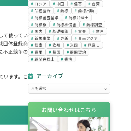
ロシア
中国
侵害
台湾
品種登録
商標
商標出願
商標審査基準
商標弁理士
商標権
商標権侵害
商標調査
国内
基礎知識
審査
意匠
して使ってい
新規事業
更新
東南アジア
域団体登録商
検索
欧州
米国
見直し
用に不正競争の
費用
韓国
顧問契約
顧問弁理士
香港
アーカイブ
しています。こ
ア
ー
カ
お問い合わせはこちら
イ
ブ