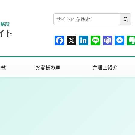
検
索
F
X
Li
Li
T
M
a
n
n
e
e
c
k
e
a
ss
e
e
m
e
特徴
お客様の声
弁理士紹介
b
dI
s
n
o
n
g
o
er
k