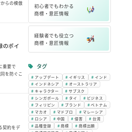
者からの模倣
初心者でもわかる
商標・意匠情報
リ
ン
経験者でも役立つ
ク
商標・意匠情報
録のポイ
リ
ン
タグ
に重要で
ク
混同を防ぐこ
アップデート
イギリス
インド
インドネシア
オーストラリア
キャラクター
サブスク
シンガポール
タイ
ビジネス
フィリピン
ブランド
ベトナム
マカオ
マドプロ
マレーシア
ロシア
中国
侵害
台湾
品種登録
商標
商標出願
る契約をデ