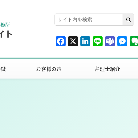
検
索
F
X
Li
Li
T
M
a
n
n
e
e
c
k
e
a
ss
e
e
m
e
特徴
お客様の声
弁理士紹介
b
dI
s
n
o
n
g
o
er
k