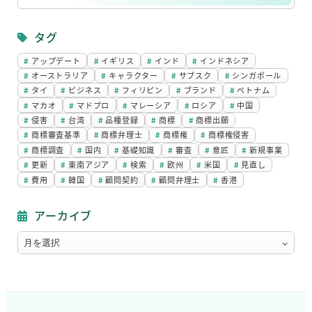
リ
ン
タグ
ク
アップデート
イギリス
インド
インドネシア
オーストラリア
キャラクター
サブスク
シンガポール
タイ
ビジネス
フィリピン
ブランド
ベトナム
マカオ
マドプロ
マレーシア
ロシア
中国
侵害
台湾
品種登録
商標
商標出願
商標審査基準
商標弁理士
商標権
商標権侵害
商標調査
国内
基礎知識
審査
意匠
新規事業
更新
東南アジア
検索
欧州
米国
見直し
費用
韓国
顧問契約
顧問弁理士
香港
アーカイブ
ア
ー
カ
イ
ブ