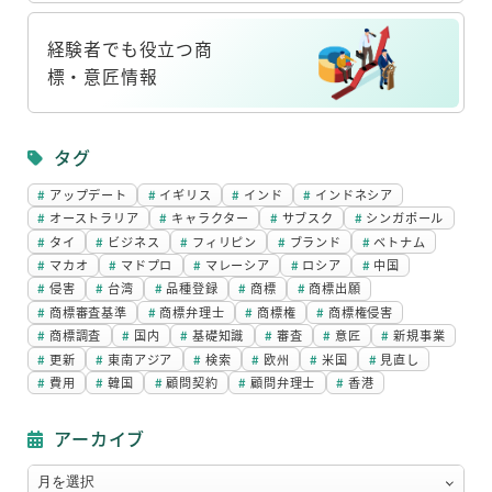
リ
ン
経験者でも役立つ商
ク
標・意匠情報
リ
ン
タグ
ク
アップデート
イギリス
インド
インドネシア
オーストラリア
キャラクター
サブスク
シンガポール
タイ
ビジネス
フィリピン
ブランド
ベトナム
マカオ
マドプロ
マレーシア
ロシア
中国
侵害
台湾
品種登録
商標
商標出願
商標審査基準
商標弁理士
商標権
商標権侵害
商標調査
国内
基礎知識
審査
意匠
新規事業
更新
東南アジア
検索
欧州
米国
見直し
費用
韓国
顧問契約
顧問弁理士
香港
アーカイブ
ア