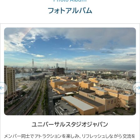
フォトアルバム
ユニバーサルスタジオジャパン
ユニバーサルスタジオジャパン
お寿司つくり体験
ホテルランチ
フットサル部
野球観戦部
猫カフェ部
ケーキ会
ケーキ会
ランチ会
宮古島
将棋部
お花見
納会
将棋を指しながら、集中力を高めつつ落ち着いた交流の時間を過ご
メンバー同士でアトラクションを楽しみ、リフレッシュしながら交流を
メンバー同士でアトラクションを楽しみ、リフレッシュしながら交流を
職人の指導を受けながら寿司づくりに挑戦し、和やかな雰囲気で楽
落ち着いた空間で食事を楽しみつつ、日頃の業務を離れてゆっくり
春の風を感じながら桜を眺め、ゆったりとした雰囲気の中でメンバ
オフィスの枠を超えて集まり、体を動かしながらリフレッシュとコミ
青い海と自然に囲まれ、普段とは違う環境でリラックスしながら親
猫と触れ合いながら、リラックスした雰囲気でメンバー同士の交流
応援するチームはそれぞれでも、野球への愛は共通。試合を楽しみ
一年の締めくくりとして開催し、メンバー同士で労い合いながら穏
季節に合わせたケーキを楽しみながら、リラックスした雰囲気で交
ランチを囲みながら気軽に話せる場として、部署を越えたコミュニ
季節に合わせたケーキを楽しみながら、リラックスした雰囲気で交