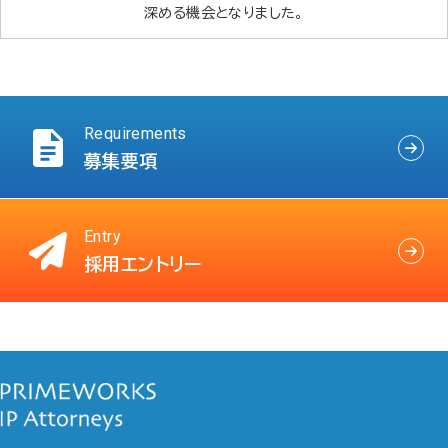
ケーションの機会になっています。
睦を深める時間を過ごしました。
流ができる人気のイベントです。
流ができる人気のイベントです。
ュニケーションを図っています。
ー同士の親睦を深めています。
やかな時間を共有しています。
会話できる機会となりました。
ながら交流を深めています。
しい交流が生まれました。
深める機会となりました。
深める機会となりました。
を楽しんでいます。
しています。
Requirements
募集要項
Entry
採用エントリー