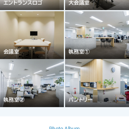
エントランスロゴ
大会議室
会議室
執務室①
執務室②
パントリー
Photo Album