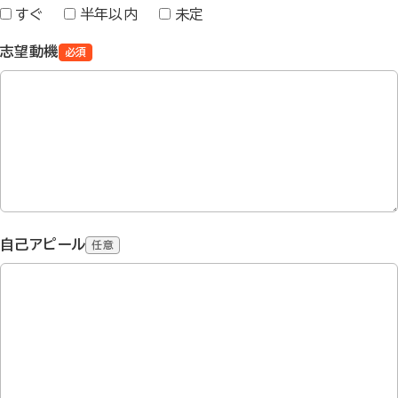
すぐ
半年以内
未定
志望動機
必須
自己アピール
任意