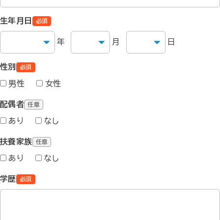
生年月日
必須
年
月
日
性別
必須
男性
女性
配偶者
任意
あり
なし
扶養家族
任意
あり
なし
学歴
必須